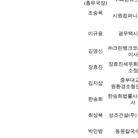
(총무국장)
조숭목
시원컴퍼니
이규용
광무택시
㈜크린뱅크코
김영신
이사
장효진세무회
장효진
소장
중부대교
김지삼
원환경조형
한송희법률사
한송희
사
최상복
성조건설(주)
박인범
동원칼국수