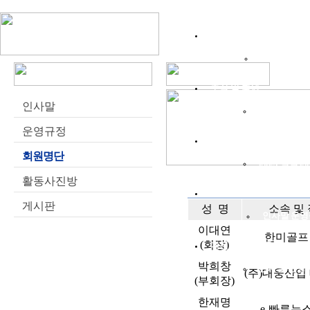
위원회소개
인사말
연혁
조직 및 회원
인사말
역대회장단
운영규정
주요사업
회원명단
2025 실적
2
활동사진방
청장년회
게시판
성 명
소속 및
인사말
운영
이대연
한미골프
(회장)
대전발전한마음회
박희창
인사말
운영
(주)대웅산업
(부회장)
한재명
e-빠른뉴