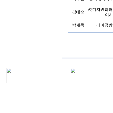
㈜디자인리퍼
김태순
이사
박재묵
레이공방