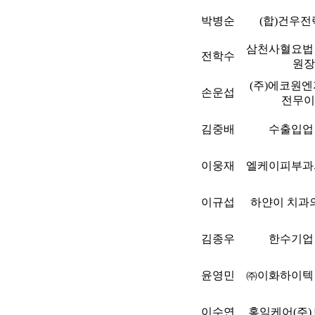
박병순
(합)건우전
삼천사혈요법
전학수
원장
(주)에코원
손운섭
전무이
김중배
수출입업
이웅재
엘케이피부과
이규섭
하얀이 치과
김종우
한수기업
윤영민
㈜이화하이텍
이수연
홍익케어(주)