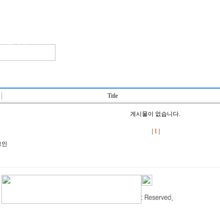
위원회소개
조직 및 회원
주요사업
청장년회
커뮤니티
Title
게시물이 없습니다.
|
1
|