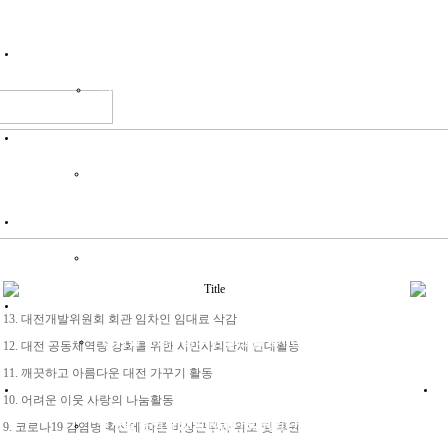
위원회소개
인사말
연혁
조직현황
목적 및 기능
설립선언문
정관
오시는길
조직 및 회원
역대회장단
운영위원명단
역대사무국장
회원명단
여성회
주요사업
2025 실적
2024 실적
2023 실적
2022 실적
2021 실적
2020 실
Title
청장년회
13. 대전개발위원회 회관 임차인 임대료 삭감
인사말
운영규정
회원명단
활동사진방
게시판
12. 대전 공동체역량 강화를 위한 시민사회단체 연대활동
11. 깨끗하고 아름다운 대전 가꾸기 활동
대전발전한마음회
10. 어려운 이웃 사랑의 나눔활동
인사말
운영규정
임원명단
회원명단
활동사진방
게시판
9. 코로나19 감염병 확산에 따른 비상근무자 위로 및 후원