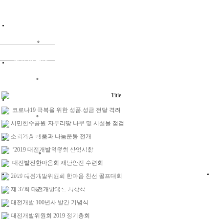
위원회소개
인사말
연혁
조직현황
목적 및 기능
설립선언문
정관
오시는길
조직 및 회원
역대회장단
운영위원명단
역대사무국장
회원명단
여성회
Title
주요사업
코로나19 극복을 위한 성품.성금 전달 격려
2025 실적
2024 실적
2023 실적
2022 실적
2021 실적
2020 실
시민헌수공원·자투리땅 나무 및 시설물 점검
청장년회
소외계층 베품과 나눔운동 전개
‘2019 대전개발위원회 산업시찰
인사말
운영규정
회원명단
활동사진방
게시판
대전발전한마음회 재난안전 수련회
대전발전한마음회
2019 대전개발위원회 한마음 친선 골프대회
제 37회 대전개발대상 시상식
인사말
운영규정
임원명단
회원명단
활동사진방
게시판
대전개발 100년사 발간 기념식
대전개발위원회 2019 정기총회