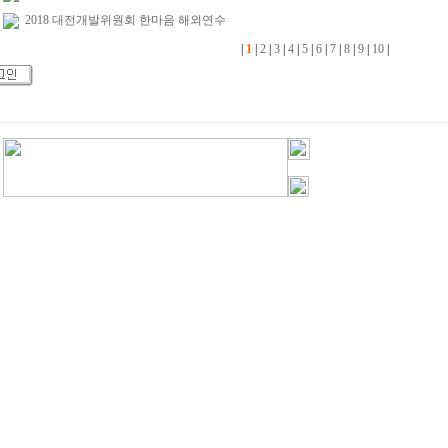
2018 대전개발위원회 한마음 해외연수
|
1
|
2
|
3
|
4
|
5
|
6
|
7
|
8
|
9
|
10
|