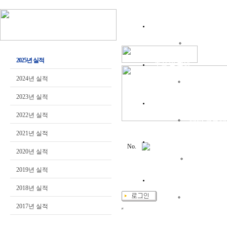
위원회소개
인사말
연혁
2025년 실적
조직 및 회원
2024년 실적
역대회장단
2023년 실적
주요사업
2022년 실적
2025 실적
2
2021년 실적
청장년회
No.
2020년 실적
인사말
운영
2019년 실적
대전발전한마음회
2018년 실적
인사말
운영
2017년 실적